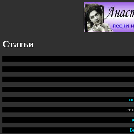
Статьи
за
ста
п
В